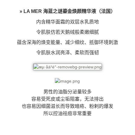
» LA MER 海蓝之谜鎏金焕颜精华液（法国）
内含精华面霜的双层水乳质地
令肌肤仿若天鹅绒般柔嫩细腻
蕴含深海的焕变能量、减少细纹、抵御环境刺激
令肌肤水润亮泽、柔软而强韧
男性的油脂分泌量较多
容易受死皮或尘垢阻塞，无法排出
也容易因细菌滋长而导致暗疮、粉剌的爆发
所以控油祛痘非常重要