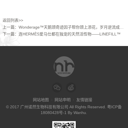
返回列表>>
上一篇：Wonderage™天鹅颈奇迹因子帮你颈上添花，岁月逆流成芳华...
下一篇：连HERMÈS爱马仕都在独宠的天然活性物——LINEFILL™
网站地图
网站申明
友情链接
© 2017 广州诺然生物科技有限公司 All Rights Reserved.
粤ICP备
18080428号-1
By
Wanhu
.