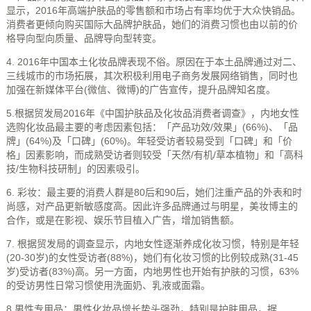
显示，2016年高端护肤品的零售额和市场占有率均优于大众快销品。
消费者更倾向购买国际大品牌护肤品，她们的消费习惯也由以前的价
格导向型向质量、品牌导向型转变。
4. 2016年中国本土化妆品牌表现不俗。原因在于本土品牌通过对二、
三线城市的市场拓展，其次积极利用电子商务发展网络销售，同时也
加强在新媒体平台(微信、微博)的广告宣传，提升品牌知名度。
5.根据贸发局2016年《中国护肤品及化妆品消费者调查》，内地女性
选购化妆品最主要的考虑因素包括：「产品功效/效果」(66%)、「品
牌」(64%)及「口碑」(60%)。年轻受访者较易受到「口碑」和「价
格」因素影响，而成熟受访者则较受「天然/有机/草本植物」和「高科
技/生物科技研制」的因素吸引。
6. 彩妆：最主要的消费人群是80后和90后，她们注重产品的外表和时
尚感，对产品更新敏感度高。因此许多品牌通过与明星，美妆博主的
合作，或是在影视、娱乐节目植入广告，增加销售额。
7. 根据贸发局的调查显示，内地女性逐渐养成化妆习惯，特别是年轻
(20-30岁)的女性受访者(88%)，她们有化妆习惯的比例较成熟(31-45
岁)受访者(83%)高。另一方面，内地男性也开始有护肤的习惯，63%
的受访男性日常习惯使用洗面奶、乳液或面霜。
8.男性专用品：男性化妆品增长势头强劲，特别是护肤用品，据