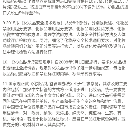
和高档护肤类化妆品界定标准为进口完税价格在10元/毫升(克)或15元/
片(张)及以上。将进口环节消费税税率由30%下调为15%。护肤品的进
口关税由5%降至2%。
9.2015版《化妆品安全技术规范》共分8个部分，分别是概述、化妆品
禁限用组分要求、化妆品准用组分要求、化妆品理化检验方法、化妆
品微生物学检验方法、毒理学试验方法、人体安全性检验方法及人体
功效评价检验方法。同时，细化了化妆品安全技术通用要求，对化妆
品禁限用组分和准用组分表等进行修订，以及对化妆品检验及评价方
法中理化检验方法进行修订。
10. 《化妆品标识管理规定》自2008年9月1日起施行，要求化妆品标
识要标注全成份表，规定对化妆品标识作了进一步明确规定，包括化
妆品标识应当标注和禁止标注的内容、标识形式要求等。
11.国家现正就《化妆品标签管理办法》公开征求意见，其涉及的主要
内容包括：加贴中文标签的方式将不适用于进口化妆品，统一要求提
供针对中国市场的含有中文宣传的包装。另外，进口化妆品标签需要
同时标示在中国责任单位、生产商和委托生产商的名称和地址信息，
在中国责任单位将承担产品在中国市场安全性的责任。同时调整了禁
用语清单，对「敏感、纳米、无添加、纯天然、纯植物、生态、有
机」等词语，若用于化妆品标签标识，应当在产品注册或备案时，提
供充分的证明材料以证明其真实性。