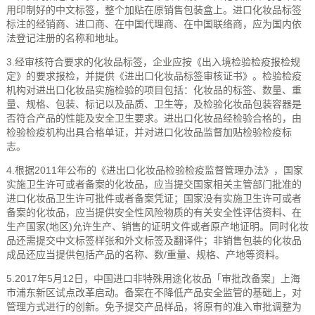
用印制好的中文标签，整个加贴在原销售包装盒上。进口化妆品标签
标注的经销商、进口商、在中国代理商、在中国联络商，应为国内依
法登记注册的名称和地址。
3.经审核符合要求的化妆品标签，企业应按《出入境检验检疫报检规
定》的要求报检，并提供《进出口化妆品标签审核证书》。检验检疫
机构对进出口化妆品实施检验的项目包括：化妆品的标签、数量、重
量、规格、包装、标记以及品质、卫生等，及检验化妆品包装容器是
否符合产品的性能及安全卫生要求。进出口化妆品经检验合格的，由
检验检疫机构出具合格单证，并对进口化妆品监督加贴检验检疫标
志。
4.根据2011年公布的《进出口化妆品检验检疫监督管理办法》，国家
实施卫生许可或者备案的化妆品，应当提交国家相关主管部门批准的
进口化妆品卫生许可批件或者备案凭证；国家没有实施卫生许可或者
备案的化妆品，应当提供安全性风险物质的有关安全性评估资料、在
生产国家(地区)允许生产、销售的证明文件或者原产地证明。同时化妆
品还需提交中文标签样张和外文标签及翻译件；非销售包装的化妆品
成品还应当提供包括产品的名称、数/重量、规格、产地等资料。
5.2017年5月12日，中国进口非特殊用途化妆品「审批改备案」上海
市浦东新区试点改革启动。备案在不降低产品安全监管的基础上，对
管理方式进行的创新。免予提交产品样品，将原有的准入审批调整为