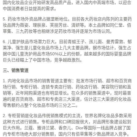
国内化妆品企业开始研发高品质产品，进入国内中高端市场，以迎合
中国消费者日益提高的需求。
5. 药妆市场外资品牌占据垄断地位。目前各大药妆店内陈列的主要药
妆品牌为薇姿、理肤泉、芙丽芳丝、清妍等。本土品牌如同仁堂、佰
草集、三九药妆等也相继涉足药妆市场并逐渐为市场认同。
6. 儿童护肤品市场潜力巨大。目前青蛙王子、孩儿面、曼秀雷敦、郁
美净、强生是儿童化妆品市场上几大主要品牌。据市场估计，强生占
据中国儿童洗护用品市场50%以上的份额，越来越多的国际婴童品牌
巨头已经瞄上了中国市场，竞争越趋激烈。
三、销售管道
1. 内地化妆品市场的销售管道主要有：批发市场行销、超市和百货商
场行销、专柜行销、连锁专卖店行销、药妆店行销、美容院行销和直
销等，近年网购渠道也有明显增长。在众多的销售渠道中，现时最普
遍的是百货商场、超市和专卖店三大渠道，估计这三大渠道的化妆品
零售额约占整个化妆品市场的三分之二。
2. 专柜营销是化妆品传统销售模式的主流，世界名牌化妆品多数采用
这种方式进行销售。专柜品牌和口碑回报很大，对品牌形象建设起到
巨大作用。兰蔻、雅诗兰黛、香奈儿、Dior等国际一线品牌占据了国
内专柜市场绝大部分销售额，国内只有佰草集等少数品牌进入竞争。