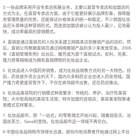
3.一些品牌采用开设专卖店拓展业务，主要以直营专卖店和加盟店的
方式为主。在直营专卖店方面，由于它能更好展示品牌形象，保障服
务管理质量的优势，还能保证价格体系的统一和稳定，不少跨国化妆
品巨头青睐这种营销形式。而连锁加盟店被公认为投入最少，见效最
快，成功率最高的营销模式。
4. 直销是通过直销员的人际关系建立网路来达到推销产品的目的，然
后，直销公司根据直销员通过网络推销产品的多少来发放奖金。2005
年《直销管理条例》出台后，雅芳成为首个直销试点。安利、完美、
隆力奇等相继成为拥有直销牌照的化妆品企业。
5. 化妆品进入中国药房销售，成为化妆品销售方式的另一大特色。目
前，药妆是外资企业的天下，国内众多制药企业也进入药妆领域。国
产隆力奇更是双管齐下，不仅在商场超市出售，还在药店推出。
6. 化妆品美容院的行销模式种类繁多：传统的、养护、治疗性美容
院；大中型高档的美容生活馆；特许加盟的连锁店；美容美发院等诸
类模式花样繁多。
7. 化妆品超市，即「一站式」的零售理念开始兴起，随着屈臣氏、法
国丝芙兰、Sasa的登陆，化妆品超市这一领域不再空白。
8.中国化妆品网购市场增长迅速，部份内地消费者开始通过网上平台