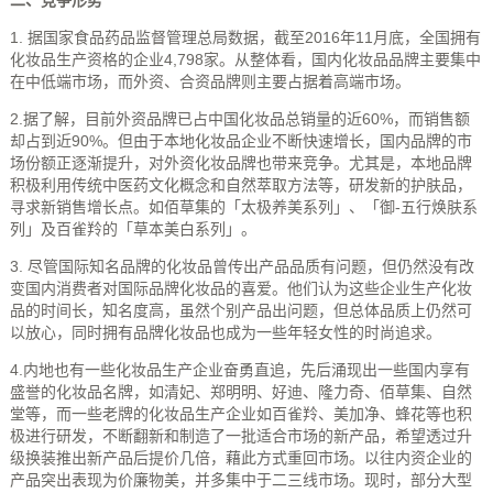
二、竞争形势
1. 据国家食品药品监督管理总局数据，截至2016年11月底，全国拥有
化妆品生产资格的企业4,798家。从整体看，国内化妆品品牌主要集中
在中低端市场，而外资、合资品牌则主要占据着高端市场。
2.据了解，目前外资品牌已占中国化妆品总销量的近60%，而销售额
却占到近90%。但由于本地化妆品企业不断快速增长，国内品牌的市
场份额正逐渐提升，对外资化妆品牌也带来竞争。尤其是，本地品牌
积极利用传统中医药文化概念和自然萃取方法等，研发新的护肤品，
寻求新销售增长点。如佰草集的「太极养美系列」、「御-五行焕肤系
列」及百雀羚的「草本美白系列」。
3. 尽管国际知名品牌的化妆品曾传出产品品质有问题，但仍然没有改
变国内消费者对国际品牌化妆品的喜爱。他们认为这些企业生产化妆
品的时间长，知名度高，虽然个别产品出问题，但总体品质上仍然可
以放心，同时拥有品牌化妆品也成为一些年轻女性的时尚追求。
4.内地也有一些化妆品生产企业奋勇直追，先后涌现出一些国内享有
盛誉的化妆品名牌，如清妃、郑明明、好迪、隆力奇、佰草集、自然
堂等，而一些老牌的化妆品生产企业如百雀羚、美加净、蜂花等也积
极进行研发，不断翻新和制造了一批适合市场的新产品，希望透过升
级换装推出新产品后提价几倍，藉此方式重回市场。以往内资企业的
产品突出表现为价廉物美，并多集中于二三线市场。现时，部分大型