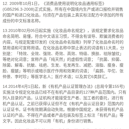
12. 2009年10月1日，《消费品使用说明化妆品通用标签》
(GB5296.3-2008)正式实施，所有在中国境内生产或进口报检并销售
的国产和进口化妆品，均须在产品包装上真实标注配方中添加的所有
成份的中文标准名称。
13.2010年02月05日起实施《化妆品命名规定》，该规定要求化妆品
命名简明、易懂，符合中文语言习惯，不得含有误导、欺骗消费者的
内容。与规定配套印发的《化妆品命名指南》列举了化妆品命名时的
禁用语和可宣称用语。在化妆品名称中禁止表达的词语有11大类，分
别是：「特效、全效、强效、奇效、高效、特级、换肤、祛除皱纹」
等绝对化词意；宣称产品「纯天然」的虚假性词意；「抗菌、抑菌、
除菌、解毒、抗敏、祛疤、生发、毛发再生、减肥、溶脂、瘦身、瘦
脸、瘦腿」等明示或暗示医疗作用和效果的词语；「扁鹊、华佗、张
仲景、李时珍」等医学名人；医疗术语；以及其它6类辞汇。
14.2014年4月1日起，新《有机产品认证管理办法》(总局令第155号)
实施法令规定化妆品已经不在有机产品目录的127种产品范围内。只有
列入目录的产品，认证机构才能接受生产者、加工者的委托，进行有
机产品认证。之前已获得认证但不在《有机产品认证目录》范围内的
认证证书，证书有效期满自动失效。根据中国规定，未获得有机产品
认证的产品，不得在产品或者产品包装及标签上标注「有机产品」等
文字。因此化妆品不可以用「有机」身份进行销售。