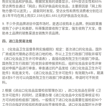
购买化妆品和护肤品。根据贸发局的调查显示，69%受访女性和65%
受访男性会通过「网店」购买护肤品和化妆品，主要原因是「网上购
物方便/可以送货」。调查同时发现，受访女性和男性消费者分别在过
去1年平均在网上购买2,158元和1,681元的护肤品及化妆品。
9. 不少外资品牌进驻中国市场时，是透过收购本土品牌，例如欧莱雅
收购了小护士和美即，科蒂集团曾收购丁家宜，强生收购了大宝，借
助本土品牌的销售渠道去销售外资品牌。
四、进口及贸易法规
1. 《化妆品卫生监督条例实施细则》规定：首次进口的化妆品，国外
厂商或其代理商必须在进口地的地、市以上卫生行政部门领取并填写
《进口化妆品卫生许可申请表》，直接向国务院卫生行政部门申请。
国务院卫生行政部门在收到全部申报资料后，组织化妆品安全性评审
组对申报产品进行审查，审查通过的产品发给《进口化妆品卫生许可
批件》和批准文号。《进口化妆品卫生许可批件》有效期为4年，期满
前4至6个月可以向国务院卫生行政部门申请换发，申请时可不附资
料。
2.根据《进出口化妆品监督检验管理办法》，进口化妆品在获得《卫
生许可批件》的同时，还需要办理《进口化妆品中文标签审核证书》
方可向检验检疫部门报检。一般情况下进口化妆品需要在报检前90个
工作日向指定的检验机构提出标签审核申请。进口化妆品暂时允许使