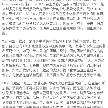
Euromonitor的估计，2016年男士美容产品市场同比增长了5.0%，越
来越多男性消费者接受专为男士设计的护肤品及化妆品。截止2016
年，男性人口占52.2%，而男性化妆品在整个化妆品市场上的比重相
对很小。男士护肤方面，最关注是控油和清洁两功能。在护肤品方
面，虽然洁面产品占据了绝大多数江山，但面膜、防晒、美白、保湿
等特殊需求也逐渐增多，说明男士已经在重视肌肤的老化和细致等问
题。
9.药用型化妆品，尤其是中草药化妆品将开辟新的市场领地。据了
解，目前已有170多家企业涉足中国的药妆市场，其中有不少是国内著
名医药企业，如同仁堂、云南白药等。现时中国的药妆销售额仅占内
地化妆品市场约20%，而欧洲、美国和日本的药妆已占各国当地化妆
品市场的50%-60%；因此相信中国药妆市场的发展空间巨大。虽然药
妆具备医药功能，但是由于现时中国没有对「药妆」这一词汇的专门
解释，所以药妆是归属于化妆品的类别。据《化妆品卫生监督条
例》，化妆品在包装和说明书上不得宣传产品疗效及使用医疗术语。
10.在化妆品市场上，消费者的消费观念已发生重大变化，自主性不断
加强，消费者已不再主要依赖广告宣传的引导，而是通过多种管道，
依靠多种衡量标准，选择自己满意的化妆品。此外，消费群体也有新
的变化，随着品牌、品质、价格以及个人经济承受能力高低的不同，
消费群体明显划分出高、中、低三个层次。高档进口名牌产品的主要
消费者是大中城市的高薪和高收入的群体，他们主要选择来自欧美日