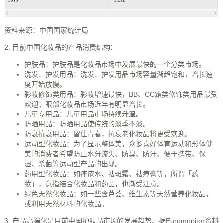
资料来源：中国国家统计局
2. 目前中国化妆品的产品消费结构：
护肤品：护肤品是化妆品市场中发展最快的一个分类市场。
洗发、护发用品：洗发、护发用品市场容量渐趋饱和，增长速
度开始放慢。
彩妆修饰类用品：彩妆增速最快，BB、CC霜类修饰类用品最受
欢迎；眼部化妆品市场近年有明显增长。
儿童专用品：儿童用品市场持续升温。
防晒用品：防晒用品使传统的淡季不淡。
防衰抗衰用品：留住青春，抗衰老化妆品将更受欢迎。
运动型化妆品：为了显示整体美，众多喜好体育运动和形体健
美的消费者希望防止水分流失、防臭、防汗、便于携带、保
湿、杀菌等运动型产品的出现。
药用型化妆品：如痤疮水、祛斑霜、祛痘膏等，所谓「药
妆」，意指结合化妆品和药品，也渐受注意。
绿色天然化妆品：如一些含芦荟、维生素等天然营养化妆品，
或利用天然材料的化妆品。
3. 产品高端化是目前中国护肤品市场的发展趋势。据Euromonitor资料