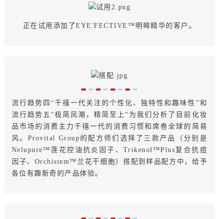
正在试用添加了EYE'FECTIVE™明眸精华的客户。
流行趋势四“千禧一代关注的个性化、独特性和趣味性”和
流行趋势五“极简风潮，精简至上“为我们分析了目前化妆
品市场的消费主力千禧一代的消费习惯和席卷全球的简易
风。Provital Group的配方师们选择了三款产品（分别是
Nelupure™莲花控油抗炎因子、Trikenol™Plus复合抗痘
因子、Orchistem™兰花干细胞）搭配到样品配方中，给予
各位有趣新奇的产品体验。