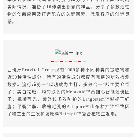
实际情况，准备了16种别出新颖的样品，分享了多款活性
物的创新应用及打造配方的关键因素，激发客户的创造灵
感。
西班牙Provital Group现有1000多种不同种类的提取物和
近50种活性成分，所有的活性成分都配有完整的功效检测
数据。流行趋势一“以功效为主打，多效合一”即主要介绍
了：美白祛斑、均匀肤色的Melavoid™黄细心智能淡斑因
子；抵御蓝光、紫外线多效防护的Lingostem™越橘干细
胞；平衡油脂、收缩毛孔的Affipore™山布枯控油细致因
子和杰出的生发护发原料Baicapil™复合植物生发剂。