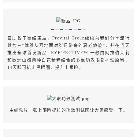
自助餐午宴结束后，Provital Group继续为我们分享流行
趋势三"优雅从容地面对岁月带来的衰老痕迹“，并在当天
推出全球首发新品--EYE'FECTIVE™,一款由阿拉伯茉莉
和欧洲山楂两种白花精粹结合的多重功效眼部护理原料，
14天即可抗击黑眼圈、提升上眼睑。
主编先放一张上眼睑提拉的功效测试图让大家感受一下。